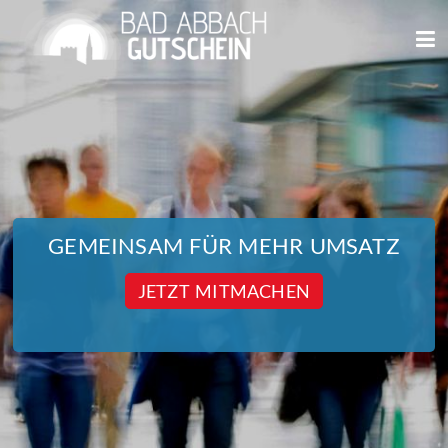
We use cookies
We use cookies and other technologies on our website. Some of these are
essential, while others help us to improve this website and your
experience. Personal data can be processed (e.g. IP addresses), e.g. B. for
personalized ads and content or ad and content measurement. You can
find more information about the use of your data in our
data protection
declaration. You can revoke or adjust your selection at any time under
Settings.
GEMEINSAM FÜR MEHR UMSATZ
JETZT MITMACHEN